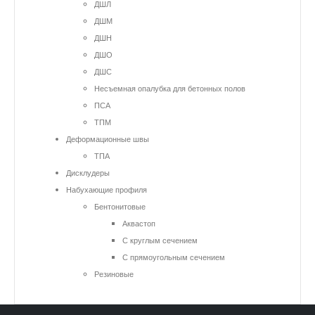
ДШЛ
ДШМ
ДШН
ДШО
ДШС
Несъемная опалубка для бетонных полов
ПСА
ТПМ
Деформационные швы
ТПА
Дисклудеры
Набухающие профиля
Бентонитовые
Аквастоп
С круглым сечением
С прямоугольным сечением
Резиновые