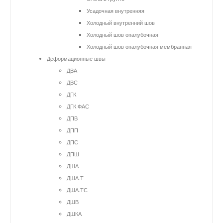
Усадочная внутренняя
Холодный внутренний шов
Холодный шов опалубочная
Холодный шов опалубочная мембранная
Деформационные швы
ДВА
ДВС
ДГК
ДГК ФАС
ДПВ
ДПП
ДПС
ДПШ
ДША
ДША.Т
ДША.ТС
ДШВ
ДШКА