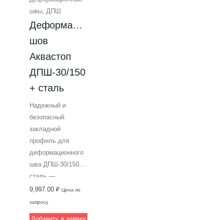
швы
,
ДПШ
Деформационный 
шов 
Аквастоп 
ДПШ-30/150 
+ сталь
Надежный и
безопасный
закладной
профиль для
деформационного
шва ДПШ-30/150
сталь —
алюминиевый
9,997.00
₽
Цена по
профиль от
запросу
Аквастоп. Ширина
Добавить в заявку