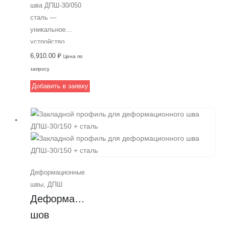
шва ДПШ-30/050
сталь —
уникальное
устройство,
изготовленное из
6,910.00
₽
Цена по
высококачественного
запросу
алюминия (ГОСТ),
Добавить в заявку
предназначенное
для монтажа
деформационных
швов в интенсивно
эксплуатируемых
парковках и на
автодорогах.
Деформационные
Допустимая
швы
,
ДПШ
ширина шва
Деформационный 
составляет 50 мм,
а профиль
шов 
монтируется