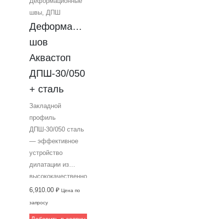
Деформационные
Ширина шва до 50
швы
,
ДПШ
мм, подходит для
Деформационный 
различных
объектов.
шов 
Производится
Аквастоп 
компанией
ДПШ-30/050 
Аквастоп,
гарантирующей
+ сталь
профессиональное
Закладной
качество.
профиль
Идеально
ДПШ-30/050 сталь
подходит для
— эффективное
укладки
устройство
финишного
дилатации из
покрытия
высококачественного
толщиной до 31
алюминия,
6,910.00
₽
мм.
Цена по
предназначенное
запросу
для монтажа