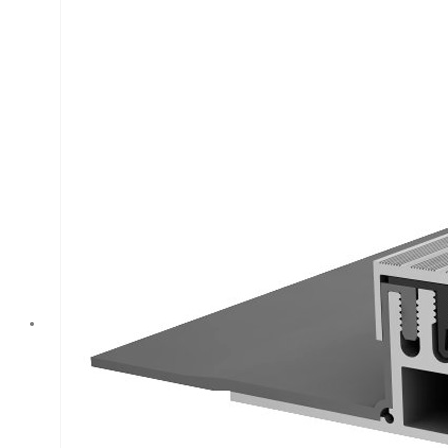
нагрузкам. Ширина
профиля
составляет 150
миллиметров, а
закладной монтаж
обеспечивает
простоту и
быстроту
установки.
Идеально
подходит для
соединения двух
горизонтальных
плит в зданиях
любого типа.
Производится
торговой
компанией
Гидрошпонки из г.