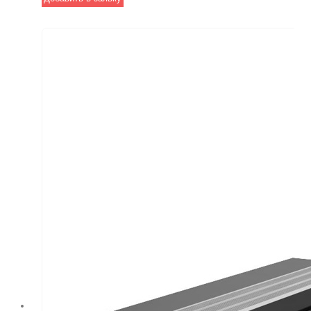
шва 150 мм,
идеально
подходит для
помещений с
высокой
проходимостью.
Гарантирует
долговечность и
качественную
установку.
Идеальное
решение для
торговых центров и
выставочных
залов.