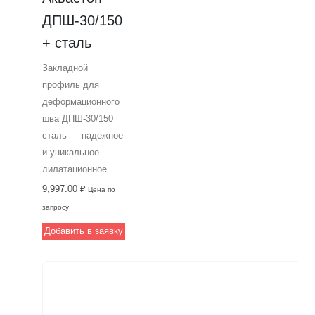
ДПШ-30/150 
+ сталь
Закладной
профиль для
деформационного
шва ДПШ-30/150
сталь — надежное
и уникальное
дилатационное
устройство,
9,997.00
₽
Цена по
предназначенное
запросу
для устройства
Добавить в заявку
строительных
швов,
подвергающихся
интенсивным
пешеходным