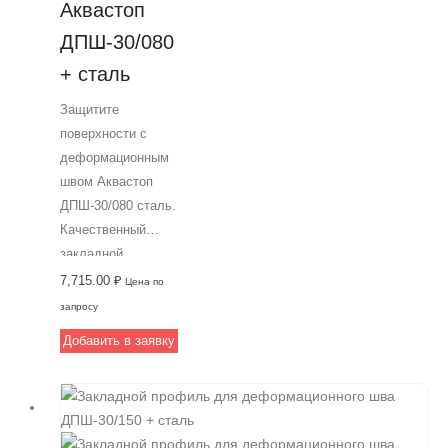
Аквастоп 
закладным
ДПШ-30/080 
способом под
финишное
+ сталь
покрытие
Защитите
толщиной 50 мм.
поверхности с
Профессиональное
деформационным
решение от
швом Аквастоп
компании
ДПШ-30/080 сталь.
Гидрошпонки из
Качественный
Крыма.
закладной
профиль из
7,715.00
₽
Цена по
алюминия для
запросу
установки
Добавить в заявку
деформационных
швов шириной 80
мм и толщиной 30
мм. Обеспечивает
защиту от