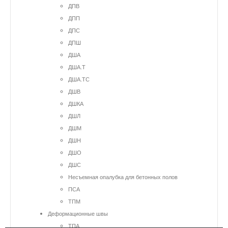
ДПВ
ДПП
ДПС
ДПШ
ДША
ДША.Т
ДША.ТС
ДШВ
ДШКА
ДШЛ
ДШМ
ДШН
ДШО
ДШС
Несъемная опалубка для бетонных полов
ПСА
ТПМ
Деформационные швы
ТПА