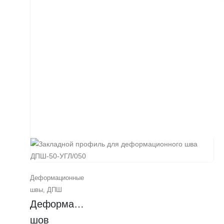
Воронежа с
использованием
высококачественных
материалов и с
соблюдением всех
стандартов
качества.
Отличный выбор
для
профессиональных
строителей!
Деформационные
швы
,
ДПШ
Деформационный 
шов 