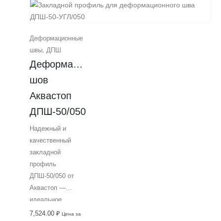
алюминия, имеет
ширину 50 мм и
толщину
Деформационные
финишного
швы
,
ДПШ
покрытия в 51 мм.
Деформационный 
Продукт от
компании Аквастоп
шов 
— гарантия
Аквастоп 
профессионализма
ДПШ-50/050
и качества.
Идеально
Надежный и
подходит для
качественный
использования в
закладной
строительстве и
профиль
ремонте дорожных
ДПШ-50/050 от
покрытий.
Аквастоп —
идеальное
решение для
7,524.00
₽
Цена за