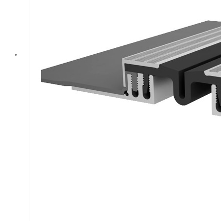
финишное
покрытие
толщиной 50 мм.
Продукт от
компании Аквастоп
предназначен для
использования как
легковыми, так и
грузовыми
транспортными
средствами. Это
профессиональное
решение для
вашего
строительства,
которое обеспечит
надежную
гидроизоляцию и
защиту от