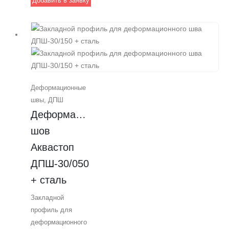
Добавить в заявку
деформационных
швов при
строительстве
дорог и паркингов.
Общая ширина
строительного шва
50 мм, а профиль
Деформационные
закладывается под
швы
,
ДПШ
финишное
Деформационный 
покрытие
толщиной 30 мм.
шов 
Профессиональное
Аквастоп 
решение от
ДПШ-30/050 
Аквастоп для
надежной
+ сталь
гидроизоляции и
Закладной
защиты вашего
профиль для
проекта.
деформационного