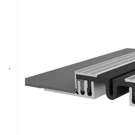
конструкции.
Позволяет
установить шов
шириной 100 мм и
толщиной
покрытия 30 мм.
Приобрести в
компании
Аквастоп.
Профессиональное
решение для
вашего объекта!