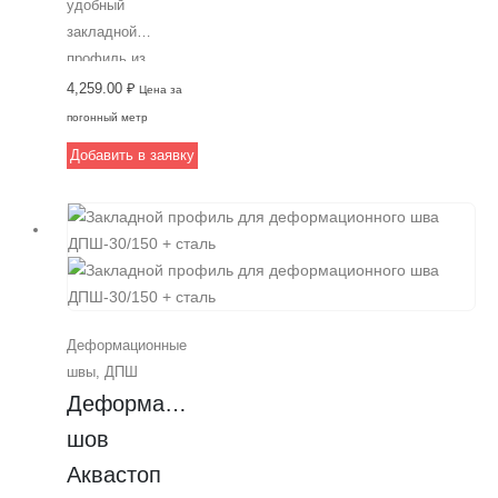
удобный
закладной
профиль из
алюминия (ГОСТ)
4,259.00
₽
Цена за
для создания
погонный метр
деформационных
Добавить в заявку
швов на дорогах и
паркингах.
Подходит для
швов шириной до
50 мм,
монтируется под
финишное
Деформационные
покрытие
швы
,
ДПШ
толщиной 31 мм.
Деформационный 
Идеальный выбор
для
шов 
профессионального
Аквастоп 
строительства с