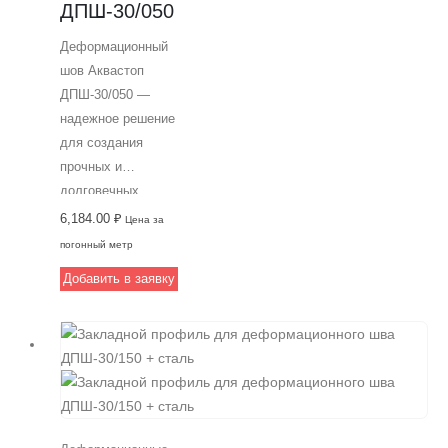
ДПШ-30/050
гарантией качества
от Аквастоп.
Деформационный
шов Аквастоп
ДПШ-30/050 —
надежное решение
для создания
прочных и
долговечных
строительных
6,184.00
₽
Цена за
швов. Изготовлен
погонный метр
из
Добавить в заявку
высококачественного
алюминия,
способен
выдерживать
передвижения при
строительстве
дорог и парковок.