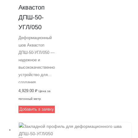
Аквастоп 
ДПШ-50-
УГЛ/050
Деформационный
шов Аквастоп
ДПШ-50-УГЛ/050 —
надежное и
высококачественное
устройство для
создания
строительных
4,929.00
₽
Цена за
швов с
погонный метр
передвижениями
Добавить в заявку
на автомобильных
дорогах и
паркингах.
Изготовлен из