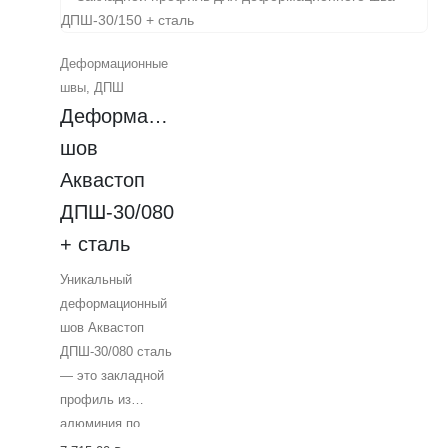
механических
повреждений и
Деформационные
безопасную
швы
,
ДПШ
эксплуатацию
Деформационный 
погрузчиков на
цельнолитых
шов 
шинах. Идеально
Аквастоп 
подходит для
ДПШ-30/080 
строительства
поверхностей. От
+ сталь
компании Аквастоп
Уникальный
—
деформационный
профессиональное
шов Аквастоп
решение для
ДПШ-30/080 сталь
вашего объекта.
— это закладной
профиль из
алюминия по
ГОСТу,