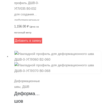
профиль ДШВ-0-
УГЛ/035 В0-032
для создания
деформационных
швов шириной 35
1,156.00
₽
Цена за
мм в торговых и
погонный метр
бизнес центрах.
Добавить в заявку
Изготовлен из
алюминия, имеет
закладной монтаж
и легко
монтируется под
финишное
покрытие. От
Деформационные
компании Аквастоп
швы
,
ДШВ
—
Деформационный 
профессиональный
выбор для вашего
шов 
объекта.