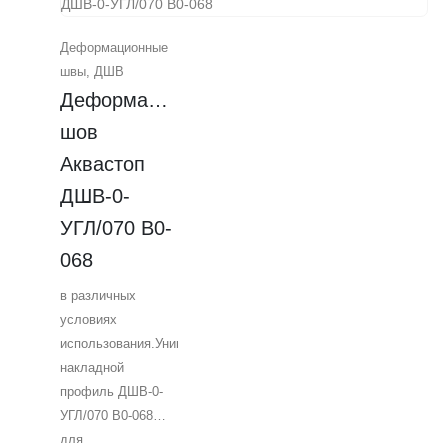
надежность и
простоту
Деформационные
установки.
швы
,
ДШВ
Идеальное
Деформационный 
решение для
обеспечения
шов 
прочного
Аквастоп 
соединения между
ДШВ-0-
горизонтальными и
вертикальными
УГЛ/070 В0-
плитами под
068
финишное
покрытие. Высокое
в различных
качество и
условиях
долговечность
использования.Уникальный
гарантированы.
накладной
Применяется для
профиль ДШВ-0-
различных типов
УГЛ/070 В0-068
площадок,
для