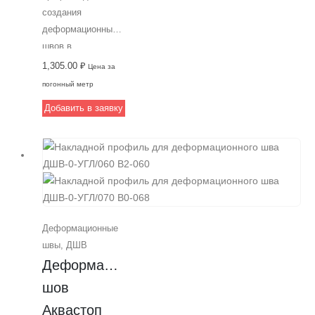
создания
деформационных
швов в
строительстве.
1,305.00
₽
Цена за
Изготовлен из
погонный метр
алюминия,
Добавить в заявку
выдерживает
интенсивную
пешеходную
нагрузку и
подходит для
швов шириной 50
мм. Обеспечивает
Деформационные
качественное
швы
,
ДШВ
соединение плит и
Деформационный 
устанавливается
под финишное
шов 
покрытие.
Аквастоп 