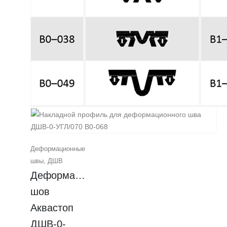
Деформационные
швы
,
ДШВ
Деформационный 
шов 
Аквастоп 
ДШВ-0-