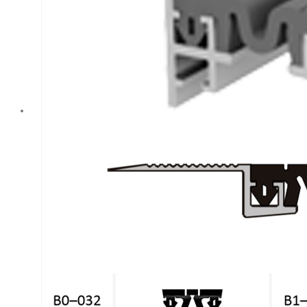
высоконагруженных
помещениях. Это
надежное решение
для защиты полов
и стен от
повреждений.