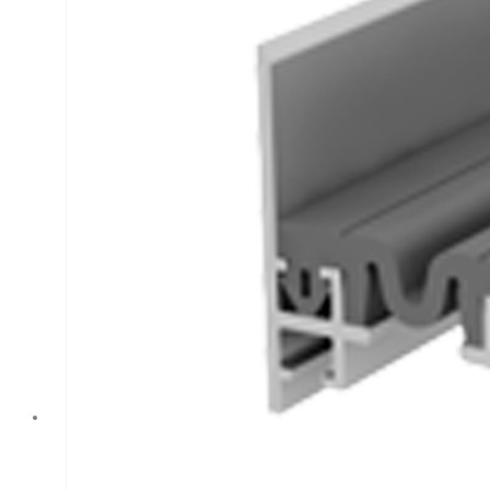
местах, таких как
торговые и бизнес-
центры. Надежный
и
профессиональный
выбор для
создания
качественных
швов, благодаря
закладному
методу монтажа.