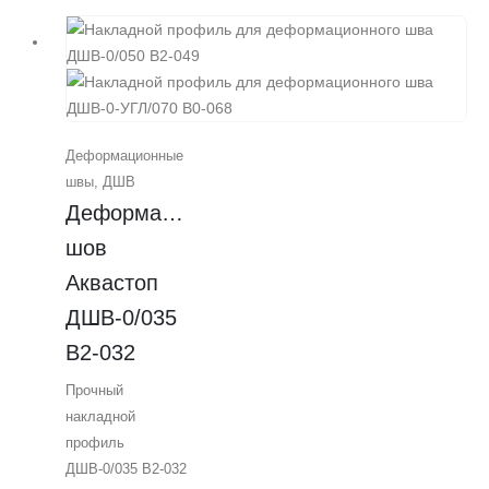
проходимостью.
Ширина 35 мм,
монтаж закладным
методом,
изготовлен из
алюминия.
Деформационные
Подходит для
швы
,
ДШВ
установки под
Деформационный 
финишное
покрытие
шов 
горизонтальных
Аквастоп 
плит.
ДШВ-0/035 
Профессиональное
качество от
В2-032
надежного
Прочный
поставщика.
накладной
профиль
ДШВ-0/035 В2-032