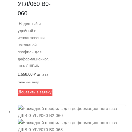
качество и
УГЛ/060 В0-
надежность от
060
производителя.
.Надежный и
удобный в
использовании
накладной
профиль для
деформационного
шва ДШВ-0-
УГЛ/060 В0-060 от
1,558.00
₽
Цена за
компании
погонный метр
Аквастоп.
Добавить в заявку
Подходит для
широких швов до
60 мм и
выдерживает
высокие нагрузки
от пешеходного