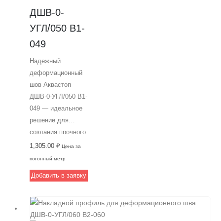
Отличный выбор
ДШВ-0-
от Аквастоп —
надежного
УГЛ/050 В1-
поставщика
049
строительных
материалов.
Надежный
деформационный
шов Аквастоп
ДШВ-0-УГЛ/050 В1-
049 — идеальное
решение для
создания прочного
и эстетичного
1,305.00
₽
Цена за
соединения между
погонный метр
стеной и полом. С
Добавить в заявку
его помощью
можно создать
деформационные
швы шириной 50