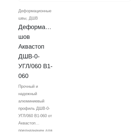
трафика.
Деформационные
Идеально
швы
,
ДШВ
подходит для
Деформационный 
торговых центров и
выставочных
шов 
залов. Легко
Аквастоп 
монтируется и
ДШВ-0-
соединяет две
плиты стена-пол.
УГЛ/060 В1-
Надежное решение
060
для строительных
проектов.
Прочный и
надежный
алюминиевый
профиль ДШВ-0-
УГЛ/060 В1-060 от
Аквастоп
предназначен для