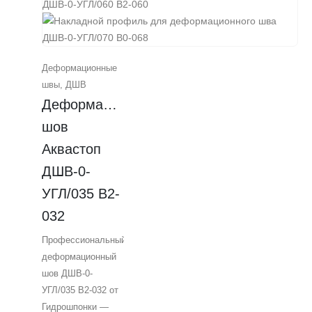
Изготовлен из
прочного
алюминиевого
сплава, имеет
Деформационные
закладной монтаж
швы
,
ДШВ
и предназначен
Деформационный 
для швов шириной
35 мм.
шов 
Обеспечивает
Аквастоп 
эстетичный вид и
ДШВ-0-
защиту от
повреждений под
УГЛ/035 В2-
конечным
032
покрытием.
Идеально
Профессиональный
подходит для
деформационный
коммерческих
шов ДШВ-0-
объектов, ТЦ и
УГЛ/035 В2-032 от
БЦ. От компании
Гидрошпонки —