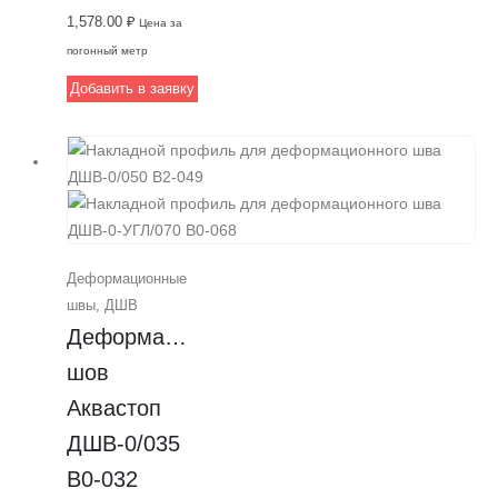
тротуаров и
деформационных
1,578.00
₽
Цена за
дорожек.
швов от компании
погонный метр
Аквастоп
Добавить в заявку
обеспечивает
перемещения шва
до 14 мм и
рекомендуется
для использования
в местах средней
и низкой
Деформационные
пешеходной
швы
,
ДШВ
нагрузки. Он
Деформационный 
прекрасно
подходит для
шов 
швов шириной 70
Аквастоп 
мм и обеспечивает
ДШВ-0/035 
устойчивость при
сжатии,
В0-032
растяжении и