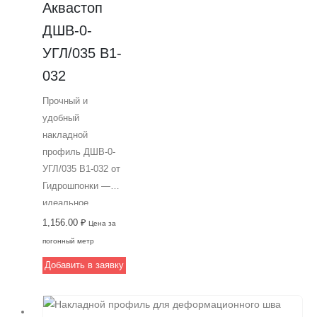
Аквастоп 
ДШВ-0-
УГЛ/035 В1-
032
Прочный и
удобный
накладной
профиль ДШВ-0-
УГЛ/035 В1-032 от
Гидрошпонки —
идеальное
решение для
1,156.00
₽
Цена за
создания
погонный метр
деформационных
Добавить в заявку
швов в зданиях с
высокой
проходимостью.