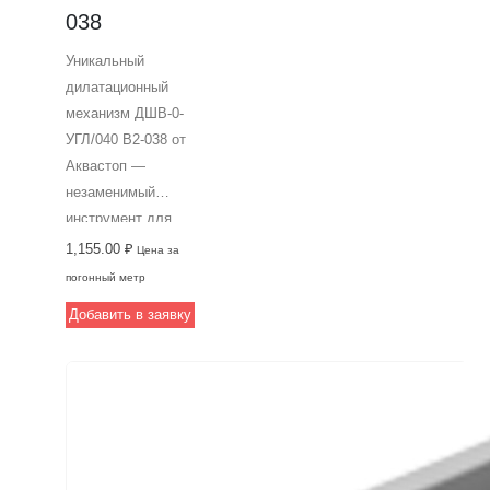
для вашего
038
объекта.
Уникальный
дилатационный
механизм ДШВ-0-
УГЛ/040 В2-038 от
Аквастоп —
незаменимый
инструмент для
создания
1,155.00
₽
Цена за
строительных
погонный метр
деформационных
Добавить в заявку
швов. Ширина
профиля 40 мм, он
легко монтируется
под финишное
покрытие и
применяется в
высокоинтенсивных