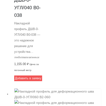
УГЛ/040 В0-
038
Накладной
профиль ДШВ-0-
УГЛ/040 В0-038 —
это надежное
решение для
устройства
деформационных
швов в
1,155.00
₽
Цена за
помещениях с
погонный метр
высокой
Добавить в заявку
пешеходной
нагрузкой.
Шириной 40 мм и
закладным
монтажом он