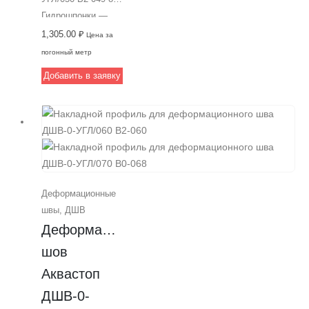
Аквастоп, что
Гидрошпонки —
гарантирует его
идеальное
1,305.00
₽
Цена за
высокое качество
решение для
погонный метр
и надежность.
создания
Добавить в заявку
надежного
дилатационного
механизма в
пешеходных зонах
с высокой
интенсивностью
движения. Ширина
Деформационные
шва 50 мм,
швы
,
ДШВ
закладной монтаж,
Деформационный 
подходит для
устройства швов в
шов 
торговых и
Аквастоп 
деловых центрах.
ДШВ-0-
Гарантирует