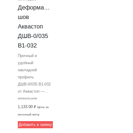
профессиональное
Деформационный 
решение от
компании Аквастоп
шов 
для обустройства
Аквастоп 
деформационных
ДШВ-0/035 
швов в торговых и
бизнес-центрах.
В1-032
Прочный и
удобный
накладной
профиль
ДШВ-0/035 В1-032
от Аквастоп —
идеальное
решение для
1,133.00
₽
Цена за
деформационных
погонный метр
швов в зданиях с
Добавить в заявку
высокой