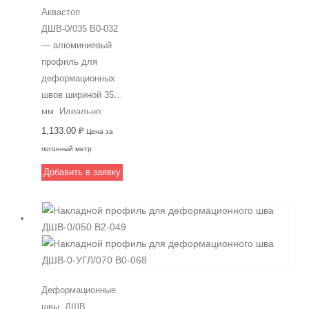
Аквастоп
сдвиге. Идеальный
ДШВ-0/035 В0-032
выбор для
— алюминиевый
профессиональной
профиль для
установки
деформационных
деформационных
швов шириной 35
швов в различных
мм. Идеально
условиях.
подходит для
1,133.00
₽
Цена за
пешеходных зон с
погонный метр
высокой
Добавить в заявку
интенсивностью
использования.
Устанавливается
под конечное
покрытие в месте
сопряжения двух
горизонтальных
Деформационные
плит. Надежное и
швы
,
ДШВ