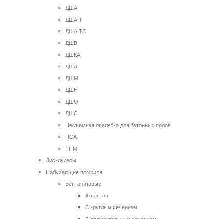
ДША
ДША.Т
ДША.ТС
ДШВ
ДШКА
ДШЛ
ДШМ
ДШН
ДШО
ДШС
Несъемная опалубка для бетонных полов
ПСА
ТПМ
Дисклудеры
Набухающие профиля
Бентонитовые
Аквастоп
С круглым сечением