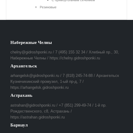
С прямоугольным сечением
Резиновые
Набережные Челны
chelny@gidroshponki.ru / 7 (495) 155 32 34 / Хлебный пр., 30,
Набережные Челны / https://chelny.gidroshponki.ru
Архангельск
arhangelsk@gidroshponki.ru / 7 (818) 245-74-88 / Архангельск
Кузнечихинский промузел, 1-ый пр-д, 7 /
https://arhangelsk.gidroshponki.ru
Астрахань
astrahan@gidroshponki.ru / +7 (851) 299-49-74 / 1-й пр.
Рождественского, с8, Астрахань /
https://astrahan.gidroshponki.ru
Барнаул