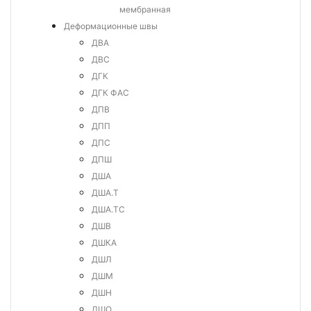
мембранная
Деформационные швы
ДВА
ДВС
ДГК
ДГК ФАС
ДПВ
ДПП
ДПС
ДПШ
ДША
ДША.Т
ДША.ТС
ДШВ
ДШКА
ДШЛ
ДШМ
ДШН
ДШО