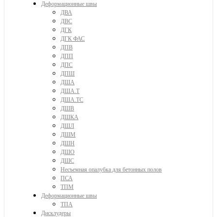
Деформационные швы
ДВА
ДВС
ДГК
ДГК ФАС
ДПВ
ДПП
ДПС
ДПШ
ДША
ДША.Т
ДША.ТС
ДШВ
ДШКА
ДШЛ
ДШМ
ДШН
ДШО
ДШС
Несъемная опалубка для бетонных полов
ПСА
ТПМ
Деформационные швы
ТПА
Дисклудеры