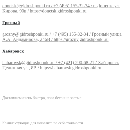
donetsk@gidroshponki.ru / +7 (495) 155-32-34 / г. Донецк, ул.
Кирова, 90в / https://donetsk.gidroshponki.ru
Грозный
grozny@gidroshponki.ru / +7 (495) 155-32-34 / Грозный улица
А.А. Айдамирова, 246В / https://grozny.gidroshponki.ru
Хабаровск
habarovsk@gidroshponki.ru / +7 (421) 290-68-21 / Хабаровск
Целинная ул., 8В / https://habarovsk.gidroshponki.ru
БЫСТРАЯ ДОСТАВКА
Доставляем очень быстро, пока бетон не застыл
ЛУЧШИЕ ЦЕНЫ
Комплектующие для монолита по себестоимости