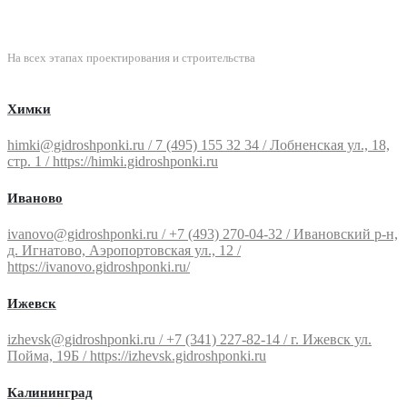
ПОДДЕРЖКА
На всех этапах проектирования и строительства
Химки
himki@gidroshponki.ru / 7 (495) 155 32 34 / Лобненская ул., 18,
стр. 1 / https://himki.gidroshponki.ru
Иваново
ivanovo@gidroshponki.ru / +7 (493) 270-04-32 / Ивановский р-н,
д. Игнатово, Аэропортовская ул., 12 /
https://ivanovo.gidroshponki.ru/
Ижевск
izhevsk@gidroshponki.ru / +7 (341) 227-82-14 / г. Ижевск ул.
Пойма, 19Б / https://izhevsk.gidroshponki.ru
Калининград