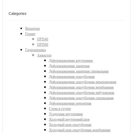
Categories
Вилатерм
Гернит
ПРП40
ПРП60
Гидрошпонка
Аквастоп
Деформационная внутренняя
Деформационная защитная
Деформационная защитная специальная
Деформационная опалубочная
Деформационная опалубочная инъекционная
Деформационная опалубочная мембранная
Деформационная опалубочная набухающая
Деформационная опалубочная специальная
Деформационная ремонтная
Стена в грунте
Усадочная внутренняя
Холодный внутренний шов
Холодный шов опалубочная
Холодный шов опалубочная мембранная