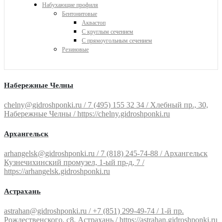
Набухающие профиля
Бентонитовые
Аквастоп
С круглым сечением
С прямоугольным сечением
Резиновые
Набережные Челны
chelny@gidroshponki.ru / 7 (495) 155 32 34 / Хлебный пр., 30,
Набережные Челны / https://chelny.gidroshponki.ru
Архангельск
arhangelsk@gidroshponki.ru / 7 (818) 245-74-88 / Архангельск
Кузнечихинский промузел, 1-ый пр-д, 7 /
https://arhangelsk.gidroshponki.ru
Астрахань
astrahan@gidroshponki.ru / +7 (851) 299-49-74 / 1-й пр.
Рождественского, с8, Астрахань / https://astrahan.gidroshponki.ru