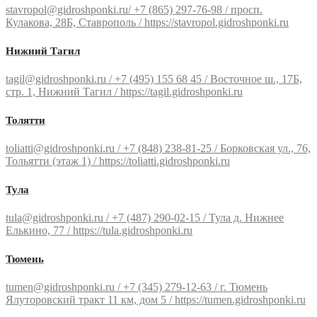
stavropol@gidroshponki.ru/ +7 (865) 297-76-98 / просп.
Кулакова, 28Б, Ставрополь / https://stavropol.gidroshponki.ru
Нижний Тагил
tagil@gidroshponki.ru / +7 (495) 155 68 45 / Восточное ш., 17Б,
стр. 1, Нижний Тагил / https://tagil.gidroshponki.ru
Толятти
toliatti@gidroshponki.ru / +7 (848) 238-81-25 / Борковская ул., 76,
Тольятти (этаж 1) / https://toliatti.gidroshponki.ru
Тула
tula@gidroshponki.ru / +7 (487) 290-02-15 / Тула д. Нижнее
Елькино, 77 / https://tula.gidroshponki.ru
Тюмень
tumen@gidroshponki.ru / +7 (345) 279-12-63 / г. Тюмень
Ялуторовский тракт 11 км, дом 5 / https://tumen.gidroshponki.ru