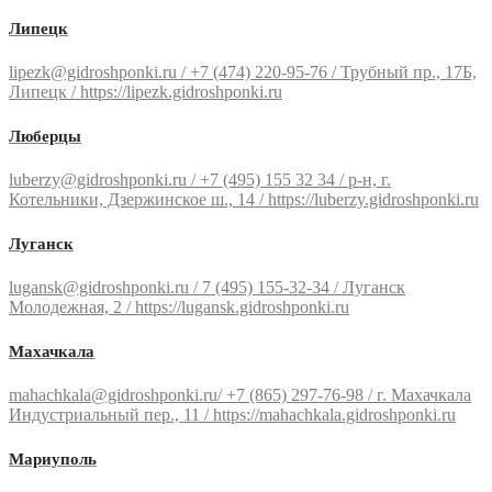
Липецк
lipezk@gidroshponki.ru / +7 (474) 220-95-76 / Трубный пр., 17Б,
Липецк / https://lipezk.gidroshponki.ru
Люберцы
luberzy@gidroshponki.ru / +7 (495) 155 32 34 / р-н, г.
Котельники, Дзержинское ш., 14 / https://luberzy.gidroshponki.ru
Луганск
lugansk@gidroshponki.ru / 7 (495) 155-32-34 / Луганск
Молодежная, 2 / https://lugansk.gidroshponki.ru
Махачкала
mahachkala@gidroshponki.ru/ +7 (865) 297-76-98 / г. Махачкала
Индустриальный пер., 11 / https://mahachkala.gidroshponki.ru
Мариуполь