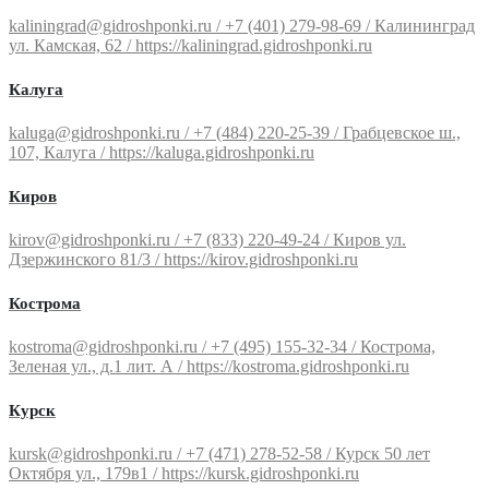
kaliningrad@gidroshponki.ru / +7 (401) 279-98-69 / Калининград
ул. Камская, 62 / https://kaliningrad.gidroshponki.ru
Калуга
kaluga@gidroshponki.ru / +7 (484) 220-25-39 / Грабцевское ш.,
107, Калуга / https://kaluga.gidroshponki.ru
Киров
kirov@gidroshponki.ru / +7 (833) 220-49-24 / Киров ул.
Дзержинского 81/3 / https://kirov.gidroshponki.ru
Кострома
kostroma@gidroshponki.ru / +7 (495) 155-32-34 / Кострома,
Зеленая ул., д.1 лит. А / https://kostroma.gidroshponki.ru
Курск
kursk@gidroshponki.ru / +7 (471) 278-52-58 / Курск 50 лет
Октября ул., 179в1 / https://kursk.gidroshponki.ru