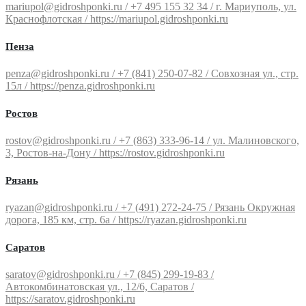
mariupol@gidroshponki.ru / +7 495 155 32 34 / г. Мариуполь, ул.
Краснофлотская / https://mariupol.gidroshponki.ru
Пенза
penza@gidroshponki.ru / +7 (841) 250-07-82 / Совхозная ул., стр.
15л / https://penza.gidroshponki.ru
Ростов
rostov@gidroshponki.ru / +7 (863) 333-96-14 / ул. Малиновского,
3, Ростов-на-Дону / https://rostov.gidroshponki.ru
Рязань
ryazan@gidroshponki.ru / +7 (491) 272-24-75 / Рязань Окружная
дорога, 185 км, стр. 6а / https://ryazan.gidroshponki.ru
Саратов
saratov@gidroshponki.ru / +7 (845) 299-19-83 /
Автокомбинатовская ул., 12/6, Саратов /
https://saratov.gidroshponki.ru