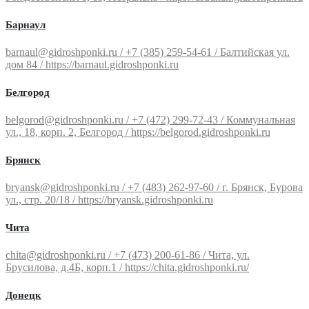
Барнаул
barnaul@gidroshponki.ru / +7 (385) 259-54-61 / Балтийская ул.
дом 84 / https://barnaul.gidroshponki.ru
Белгород
belgorod@gidroshponki.ru / +7 (472) 299-72-43 / Коммунальная
ул., 18, корп. 2, Белгород / https://belgorod.gidroshponki.ru
Брянск
bryansk@gidroshponki.ru / +7 (483) 262-97-60 / г. Брянск, Бурова
ул., стр. 20/18 / https://bryansk.gidroshponki.ru
Чита
chita@gidroshponki.ru / +7 (473) 200-61-86 / Чита, ул.
Брусилова, д.4Б, корп.1 / https://chita.gidroshponki.ru/
Донецк