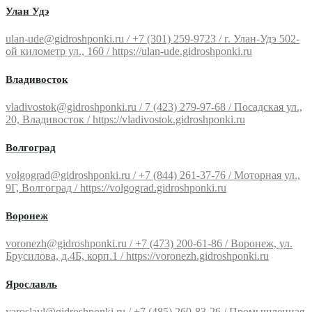
Улан Удэ
ulan-ude@gidroshponki.ru / +7 (301) 259-9723 / г. Улан-Удэ 502-
ой километр ул., 160 / https://ulan-ude.gidroshponki.ru
Владивосток
vladivostok@gidroshponki.ru / 7 (423) 279-97-68 / Посадская ул.,
20, Владивосток / https://vladivostok.gidroshponki.ru
Волгоград
volgograd@gidroshponki.ru / +7 (844) 261-37-76 / Моторная ул.,
9Г, Волгоград / https://volgograd.gidroshponki.ru
Воронеж
voronezh@gidroshponki.ru / +7 (473) 200-61-86 / Воронеж, ул.
Брусилова, д.4Б, корп.1 / https://voronezh.gidroshponki.ru
Ярославль
yaroslavl@gidroshponki.ru / +7 (485) 260-83-26 / Промышленная