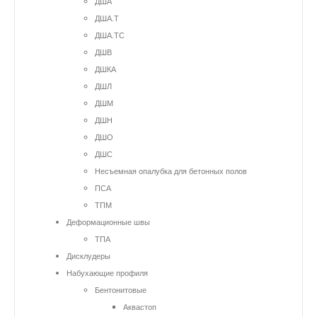
ДША
ДША.Т
ДША.ТС
ДШВ
ДШКА
ДШЛ
ДШМ
ДШН
ДШО
ДШС
Несъемная опалубка для бетонных полов
ПСА
ТПМ
Деформационные швы
ТПА
Дисклудеры
Набухающие профиля
Бентонитовые
Аквастоп