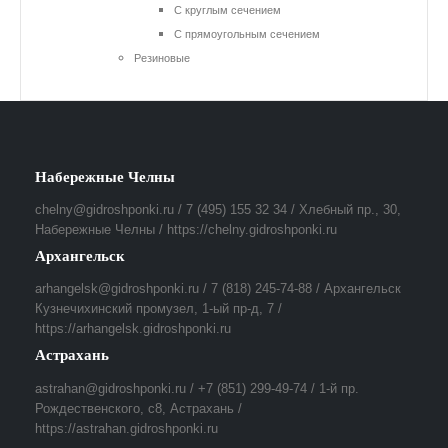
С круглым сечением
С прямоугольным сечением
Резиновые
Набережные Челны
chelny@gidroshponki.ru / 7 (495) 155 32 34 / Хлебный пр., 30,
Набережные Челны / https://chelny.gidroshponki.ru
Архангельск
arhangelsk@gidroshponki.ru / 7 (818) 245-74-88 / Архангельск
Кузнечихинский промузел, 1-ый пр-д, 7 /
https://arhangelsk.gidroshponki.ru
Астрахань
astrahan@gidroshponki.ru / +7 (851) 299-49-74 / 1-й пр.
Рождественского, с8, Астрахань /
https://astrahan.gidroshponki.ru