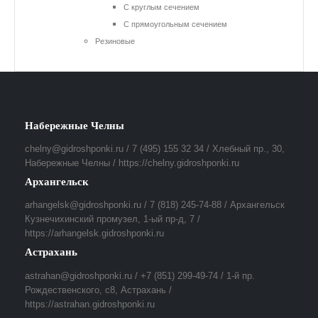
С круглым сечением
С прямоугольным сечением
Резиновые
Набережные Челны
chelny@gidroshponki.ru / 7 (495) 155 32 34 / Хлебный пр., 30,
Набережные Челны / https://chelny.gidroshponki.ru
Архангельск
arhangelsk@gidroshponki.ru / 7 (818) 245-74-88 / Архангельск
Кузнечихинский промузел, 1-ый пр-д, 7 /
https://arhangelsk.gidroshponki.ru
Астрахань
astrahan@gidroshponki.ru / +7 (851) 299-49-74 / 1-й пр.
Рождественского, с8, Астрахань /
https://astrahan.gidroshponki.ru