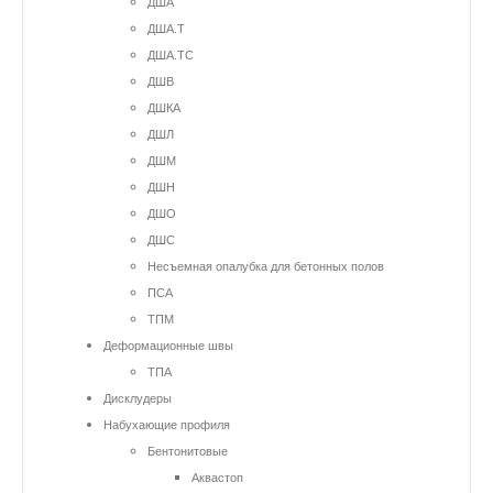
ДША
ДША.Т
ДША.ТС
ДШВ
ДШКА
ДШЛ
ДШМ
ДШН
ДШО
ДШС
Несъемная опалубка для бетонных полов
ПСА
ТПМ
Деформационные швы
ТПА
Дисклудеры
Набухающие профиля
Бентонитовые
Аквастоп