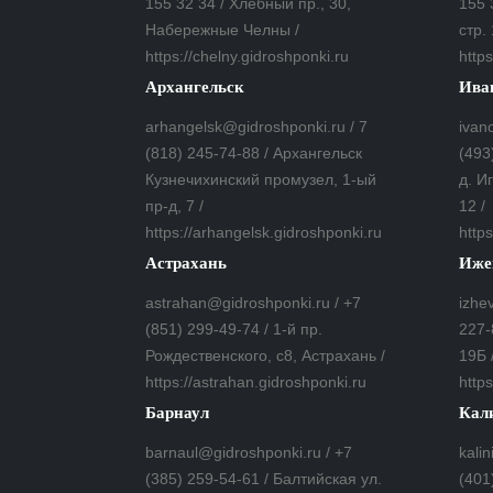
155 32 34 / Хлебный пр., 30,
155 
Набережные Челны /
стр. 
https://chelny.gidroshponki.ru
https
Архангельск
Ива
arhangelsk@gidroshponki.ru / 7
ivan
(818) 245-74-88 / Архангельск
(493
Кузнечихинский промузел, 1-ый
д. И
пр-д, 7 /
12 /
https://arhangelsk.gidroshponki.ru
https
Астрахань
Иже
astrahan@gidroshponki.ru / +7
izhe
(851) 299-49-74 / 1-й пр.
227-
Рождественского, с8, Астрахань /
19Б 
https://astrahan.gidroshponki.ru
https
Барнаул
Кал
barnaul@gidroshponki.ru / +7
kali
(385) 259-54-61 / Балтийская ул.
(401