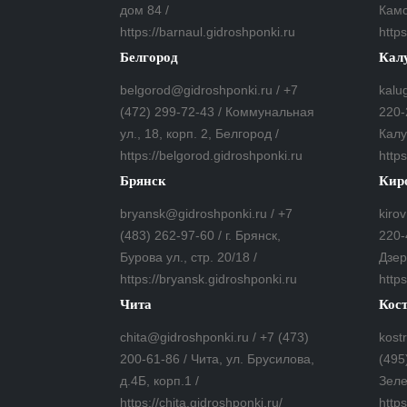
дом 84 /
Камс
https://barnaul.gidroshponki.ru
https
Белгород
Кал
belgorod@gidroshponki.ru / +7
kalu
(472) 299-72-43 / Коммунальная
220-
ул., 18, корп. 2, Белгород /
Калу
https://belgorod.gidroshponki.ru
http
Брянск
Кир
bryansk@gidroshponki.ru / +7
kiro
(483) 262-97-60 / г. Брянск,
220-
Бурова ул., стр. 20/18 /
Дзер
https://bryansk.gidroshponki.ru
https
Чита
Кос
chita@gidroshponki.ru / +7 (473)
kost
200-61-86 / Чита, ул. Брусилова,
(495
д.4Б, корп.1 /
Зеле
https://chita.gidroshponki.ru/
http