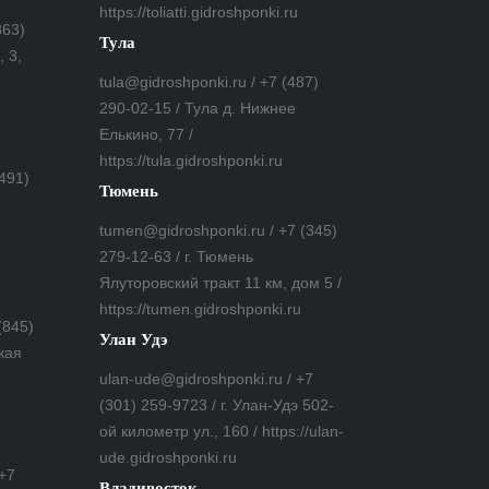
https://toliatti.gidroshponki.ru
863)
Тула
 3,
tula@gidroshponki.ru / +7 (487)
290-02-15 / Тула д. Нижнее
Елькино, 77 /
https://tula.gidroshponki.ru
(491)
Тюмень
tumen@gidroshponki.ru / +7 (345)
279-12-63 / г. Тюмень
Ялуторовский тракт 11 км, дом 5 /
https://tumen.gidroshponki.ru
(845)
Улан Удэ
кая
ulan-ude@gidroshponki.ru / +7
(301) 259-9723 / г. Улан-Удэ 502-
ой километр ул., 160 / https://ulan-
ude.gidroshponki.ru
 +7
Владивосток