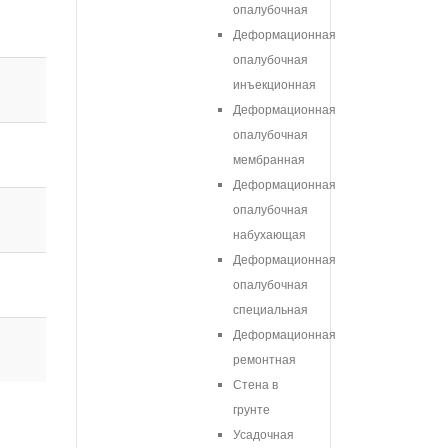
опалубочная
Деформационная
опалубочная
инъекционная
Деформационная
опалубочная
мембранная
Деформационная
опалубочная
набухающая
Деформационная
опалубочная
специальная
Деформационная
ремонтная
Стена в
грунте
Усадочная