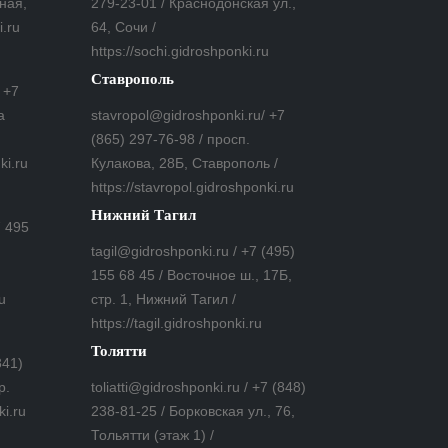
ная,
279-23-01 / Краснодонская ул.,
i.ru
64, Сочи /
https://sochi.gidroshponki.ru
Ставрополь
 +7
а
stavropol@gidroshponki.ru/ +7
(865) 297-76-98 / просп.
ki.ru
Кулакова, 28Б, Ставрополь /
https://stavropol.gidroshponki.ru
Нижний Тагил
7 495
tagil@gidroshponki.ru / +7 (495)
155 68 45 / Восточное ш., 17Б,
u
стр. 1, Нижний Тагил /
https://tagil.gidroshponki.ru
Толятти
841)
р.
toliatti@gidroshponki.ru / +7 (848)
ki.ru
238-81-25 / Борковская ул., 76,
Тольятти (этаж 1) /