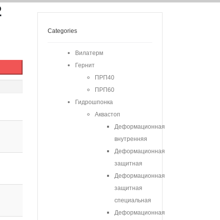
2
Categories
Вилатерм
Гернит
ПРП40
ПРП60
Гидрошпонка
Аквастоп
Деформационная
внутренняя
Деформационная
защитная
Деформационная
защитная
специальная
Деформационная