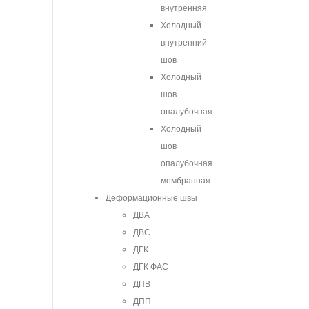
внутренняя
Холодный
внутренний
шов
Холодный
шов
опалубочная
Холодный
шов
опалубочная
мембранная
Деформационные швы
ДВА
ДВС
ДГК
ДГК ФАС
ДПВ
ДПП