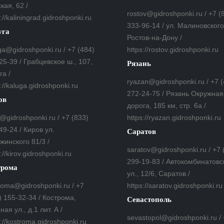
кая, 62 /
rostov@gidroshponki.ru / +7 (
://kaliningrad.gidroshponki.ru
333-96-14 / ул. Малиновского,
уга
Ростов-на-Дону /
ga@gidroshponki.ru / +7 (484)
https://rostov.gidroshponki.ru
25-39 / Грабцевское ш., 107,
Рязань
га /
ryazan@gidroshponki.ru / +7 
s://kaluga.gidroshponki.ru
272-24-75 / Рязань Окружная
ов
дорога, 185 км, стр. 6а /
v@gidroshponki.ru / +7 (833)
https://ryazan.gidroshponki.ru
49-24 / Киров ул.
Саратов
жинского 81/3 /
saratov@gidroshponki.ru / +7 
://kirov.gidroshponki.ru
299-19-83 / Автокомбинатовс
трома
ул., 12/6, Саратов /
roma@gidroshponki.ru / +7
https://saratov.gidroshponki.ru
) 155-32-34 / Кострома,
Севастополь
ная ул., д.1 лит. А /
sevastopol@gidroshponki.ru /
s://kostroma.gidroshponki.ru