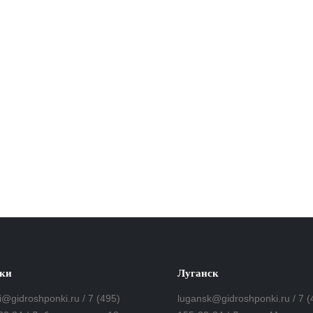
ки
Луганск
i@gidroshponki.ru / 7 (495)
lugansk@gidroshponki.ru / 7 (