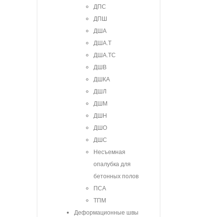
ДПС
ДПШ
ДША
ДША.Т
ДША.ТС
ДШВ
ДШКА
ДШЛ
ДШМ
ДШН
ДШО
ДШС
Несъемная
опалубка для
бетонных полов
ПСА
ТПМ
Деформационные швы