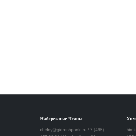
Набережные Челны
Хим
chelny@gidroshponki.ru / 7 (495)
himk