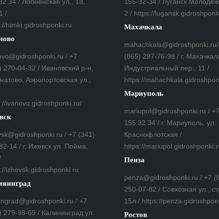
32 34 / Лобненская ул., 18,
155-32-34 / Луганск Молодеж
1 /
2 / https://lugansk.gidroshponk
://himki.gidroshponki.ru
Махачкала
ново
mahachkala@gidroshponki.ru/
ovo@gidroshponki.ru / +7
(865) 297-76-98 / г. Махачкал
) 270-04-32 / Ивановский р-н,
Индустриальный пер., 11 /
гнатово, Аэропортовская ул.,
https://mahachkala.gidroshpon
Мариуполь
://ivanovo.gidroshponki.ru/
mariupol@gidroshponki.ru / +
вск
155 32 34 / г. Мариуполь, ул.
vsk@gidroshponki.ru / +7 (341)
Краснофлотская /
82-14 / г. Ижевск ул. Пойма,
https://mariupol.gidroshponki.r
/
Пенза
://izhevsk.gidroshponki.ru
penza@gidroshponki.ru / +7 (
ининград
250-07-82 / Совхозная ул., ст
ningrad@gidroshponki.ru / +7
15л / https://penza.gidroshpon
) 279-98-69 / Калининград ул.
Ростов