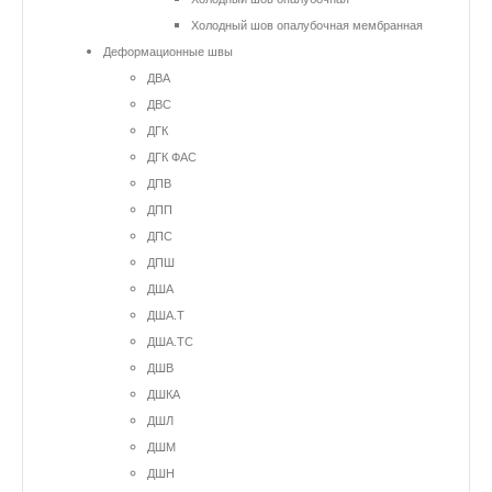
Холодный шов опалубочная мембранная
Деформационные швы
ДВА
ДВС
ДГК
ДГК ФАС
ДПВ
ДПП
ДПС
ДПШ
ДША
ДША.Т
ДША.ТС
ДШВ
ДШКА
ДШЛ
ДШМ
ДШН