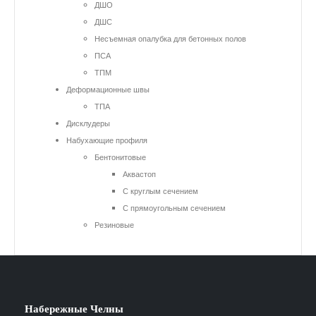
ДШО
ДШС
Несъемная опалубка для бетонных полов
ПСА
ТПМ
Деформационные швы
ТПА
Дисклудеры
Набухающие профиля
Бентонитовые
Аквастоп
С круглым сечением
С прямоугольным сечением
Резиновые
Набережные Челны