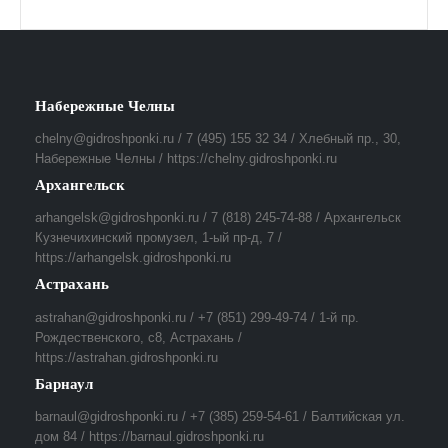
Набережные Челны
chelny@gidroshponki.ru / 7 (495) 155 32 34 / Хлебный пр., 30,
Набережные Челны / https://chelny.gidroshponki.ru
Архангельск
arhangelsk@gidroshponki.ru / 7 (818) 245-74-88 / Архангельск
Кузнечихинский промузел, 1-ый пр-д, 7 /
https://arhangelsk.gidroshponki.ru
Астрахань
astrahan@gidroshponki.ru / +7 (851) 299-49-74 / 1-й пр.
Рождественского, с8, Астрахань /
https://astrahan.gidroshponki.ru
Барнаул
barnaul@gidroshponki.ru / +7 (385) 259-54-61 / Балтийская ул.
дом 84 / https://barnaul.gidroshponki.ru