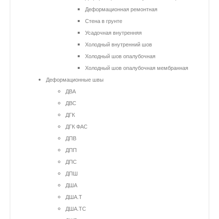
Деформационная ремонтная
Стена в грунте
Усадочная внутренняя
Холодный внутренний шов
Холодный шов опалубочная
Холодный шов опалубочная мембранная
Деформационные швы
ДВА
ДВС
ДГК
ДГК ФАС
ДПВ
ДПП
ДПС
ДПШ
ДША
ДША.Т
ДША.ТС