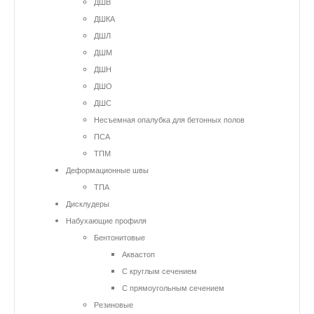
ДШВ
ДШКА
ДШЛ
ДШМ
ДШН
ДШО
ДШС
Несъемная опалубка для бетонных полов
ПСА
ТПМ
Деформационные швы
ТПА
Дисклудеры
Набухающие профиля
Бентонитовые
Аквастоп
С круглым сечением
С прямоугольным сечением
Резиновые