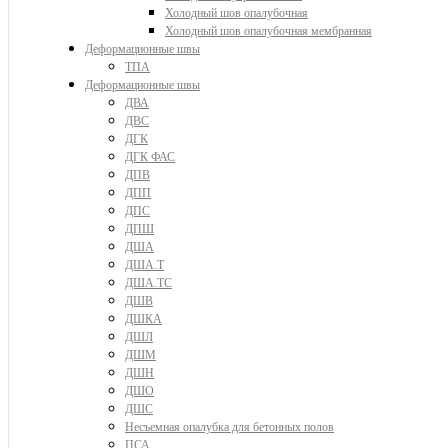
Холодный шов опалубочная
Холодный шов опалубочная мембранная
Деформационные швы
ТПА
Деформационные швы
ДВА
ДВС
ДГК
ДГК ФАС
ДПВ
ДПП
ДПС
ДПШ
ДША
ДША.Т
ДША.ТС
ДШВ
ДШКА
ДШЛ
ДШМ
ДШН
ДШО
ДШС
Несъемная опалубка для бетонных полов
ПСА