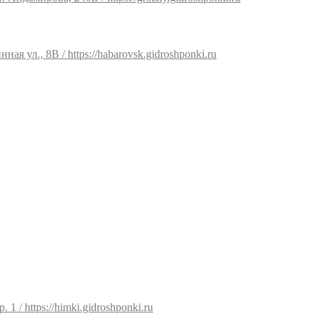
ая ул., 8В / https://habarovsk.gidroshponki.ru
 1 / https://himki.gidroshponki.ru