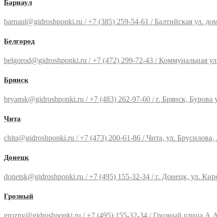
Барнаул
barnaul@gidroshponki.ru / +7 (385) 259-54-61 / Балтийская ул. дом 8
Белгород
belgorod@gidroshponki.ru / +7 (472) 299-72-43 / Коммунальная ул., 
Брянск
bryansk@gidroshponki.ru / +7 (483) 262-97-60 / г. Брянск, Бурова ул.
Чита
chita@gidroshponki.ru / +7 (473) 200-61-86 / Чита, ул. Брусилова, д.
Донецк
donetsk@gidroshponki.ru / +7 (495) 155-32-34 / г. Донецк, ул. Киров
Грозный
grozny@gidroshponki.ru / +7 (495) 155-32-34 / Грозный улица А.А.