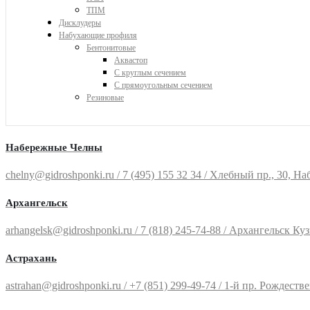
ТПМ
Дисклудеры
Набухающие профиля
Бентонитовые
Аквастоп
С круглым сечением
С прямоугольным сечением
Резиновые
Набережные Челны
chelny@gidroshponki.ru / 7 (495) 155 32 34 / Хлебный пр., 30, Наб
Архангельск
arhangelsk@gidroshponki.ru / 7 (818) 245-74-88 / Архангельск Куз
Астрахань
astrahan@gidroshponki.ru / +7 (851) 299-49-74 / 1-й пр. Рождествен