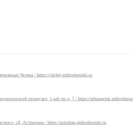
ережные Челны / https://chelny.gidroshponki.ru
нечихинский промузел, 1-ый пр-д, 7 / https://arhangelsk.gidroshpon
ского, с8, Астрахань / https://astrahan.gidroshponki.ru