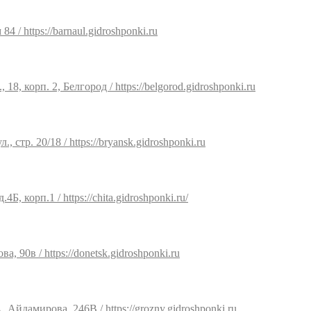
4 / https://barnaul.gidroshponki.ru
18, корп. 2, Белгород / https://belgorod.gidroshponki.ru
, стр. 20/18 / https://bryansk.gidroshponki.ru
4Б, корп.1 / https://chita.gidroshponki.ru/
а, 90в / https://donetsk.gidroshponki.ru
 Айдамирова, 246В / https://grozny.gidroshponki.ru