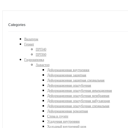
Categories
Вилатерм
Гернит
ПРП40
ПРП60
Гидрошпонка
Аквастоп
Деформационная внутренняя
Деформационная защитная
Деформационная защитная специальная
Деформационная опалубочная
Деформационная опалубочная инъекционная
Деформационная опалубочная мембранная
Деформационная опалубочная набухающая
Деформационная опалубочная специальная
Деформационная ремонтная
Стена в грунте
Усадочная внутренняя
Холодный внутренний шов