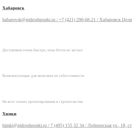
Хабаровск
habarovsk@gidroshponki.ru / +7 (421) 290-68-21 / Хабаровск Целинн
БЫСТРАЯ ДОСТАВКА
Доставляем очень быстро, пока бетон не застыл
ЛУЧШИЕ ЦЕНЫ
Комплектующие для монолита по себестоимости
ПОДДЕРЖКА
На всех этапах проектирования и строительства
Химки
himki@gidroshponki.ru / 7 (495) 155 32 34 / Лобненская ул., 18, стр.