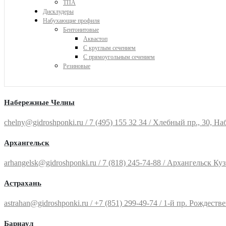
ТПА
Дисклудеры
Набухающие профиля
Бентонитовые
Аквастоп
С круглым сечением
С прямоугольным сечением
Резиновые
Набережные Челны
chelny@gidroshponki.ru / 7 (495) 155 32 34 / Хлебный пр., 30, Наб
Архангельск
arhangelsk@gidroshponki.ru / 7 (818) 245-74-88 / Архангельск Куз
Астрахань
astrahan@gidroshponki.ru / +7 (851) 299-49-74 / 1-й пр. Рождествен
Барнаул