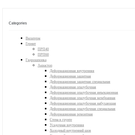
Categories
Вилатерм
Гернит
ПРП40
ПРП60
Гидрошпонка
Аквастоп
Деформационная внутренняя
Деформационная защитная
Деформационная защитная специальная
Деформационная опалубочная
Деформационная опалубочная инъекционная
Деформационная опалубочная мембранная
Деформационная опалубочная набухающая
Деформационная опалубочная специальная
Деформационная ремонтная
Стена в грунте
Усадочная внутренняя
Холодный внутренний шов