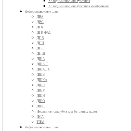
Холодный шов опалубочная
Холодный шов опалубочная мембранная
Деформационные швы
ДВА
ДВС
ДГК
ДГК ФАС
ДПВ
ДПП
ДПС
ДПШ
ДША
ДША.Т
ДША.ТС
ДШВ
ДШКА
ДШЛ
ДШМ
ДШН
ДШО
ДШС
Несъемная опалубка для бетонных полов
ПСА
ТПМ
Деформационные швы