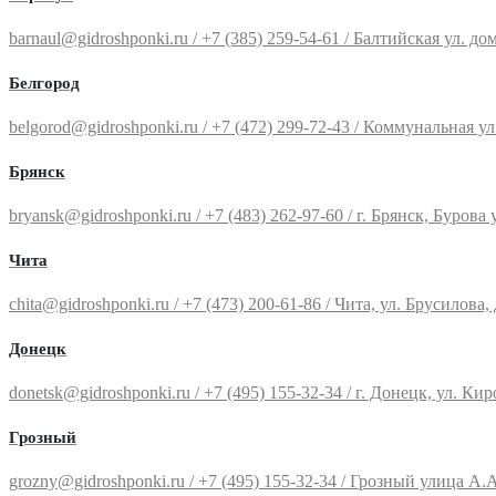
barnaul@gidroshponki.ru / +7 (385) 259-54-61 / Балтийская ул. дом 8
Белгород
belgorod@gidroshponki.ru / +7 (472) 299-72-43 / Коммунальная ул., 
Брянск
bryansk@gidroshponki.ru / +7 (483) 262-97-60 / г. Брянск, Бурова ул.
Чита
chita@gidroshponki.ru / +7 (473) 200-61-86 / Чита, ул. Брусилова, д.
Донецк
donetsk@gidroshponki.ru / +7 (495) 155-32-34 / г. Донецк, ул. Киров
Грозный
grozny@gidroshponki.ru / +7 (495) 155-32-34 / Грозный улица А.А.