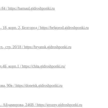
4 / https://barnaul.gidroshponki.ru
18, корп. 2, Белгород / https://belgorod.gidroshponki.ru
, стр. 20/18 / https://bryansk.gidroshponki.ru
4Б, корп.1 / https://chita.gidroshponki.ru/
а, 90в / https://donetsk.gidroshponki.ru
 Айдамирова, 246В / https://grozny.gidroshponki.ru