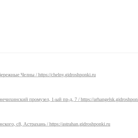
ережные Челны / https://chelny.gidroshponki.ru
нечихинский промузел, 1-ый пр-д, 7 / https://arhangelsk.gidroshpon
ского, с8, Астрахань / https://astrahan.gidroshponki.ru