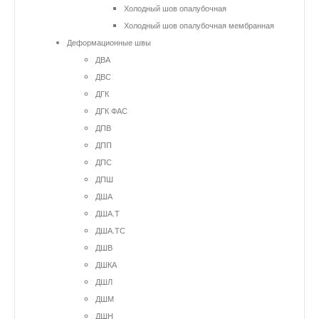
Холодный шов опалубочная
Холодный шов опалубочная мембранная
Деформационные швы
ДВА
ДВС
ДГК
ДГК ФАС
ДПВ
ДПП
ДПС
ДПШ
ДША
ДША.Т
ДША.ТС
ДШВ
ДШКА
ДШЛ
ДШМ
ДШН