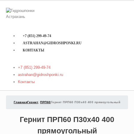
+7 (851) 299-49-74
ASTRAHAN@GIDROSHPONKI.RU
КОНТАКТЫ
+7 (851) 299-49-74
astrahan@gidroshponki.ru
Контакты
Главная
Гернит
,
ПРП60
Гернит ПРП60 П30х40 400 прямоугольный
Гернит ПРП60 П30х40 400
прямоугольный