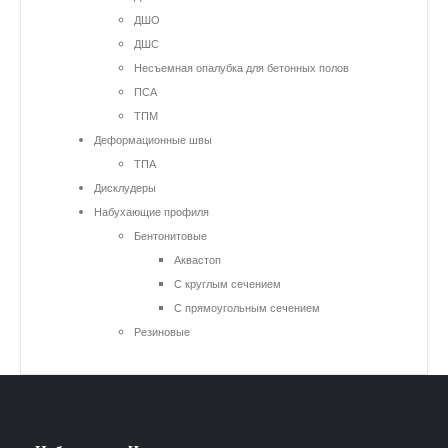
ДШО
ДШС
Несъемная опалубка для бетонных полов
ПСА
ТПМ
Деформационные швы
ТПА
Дисклудеры
Набухающие профиля
Бентонитовые
Аквастоп
С круглым сечением
С прямоугольным сечением
Резиновые