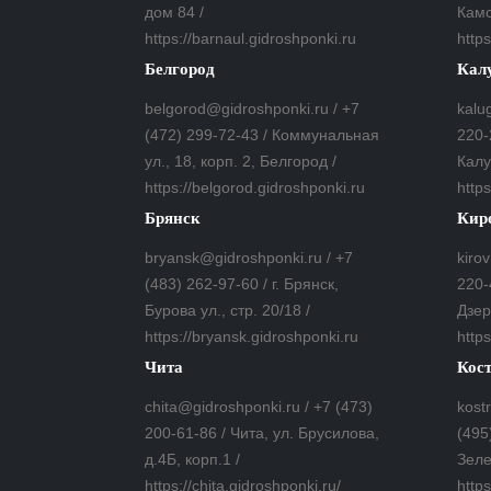
дом 84 /
Камс
https://barnaul.gidroshponki.ru
https
Белгород
Кал
belgorod@gidroshponki.ru / +7
kalu
(472) 299-72-43 / Коммунальная
220-
ул., 18, корп. 2, Белгород /
Калу
https://belgorod.gidroshponki.ru
http
Брянск
Кир
bryansk@gidroshponki.ru / +7
kiro
(483) 262-97-60 / г. Брянск,
220-
Бурова ул., стр. 20/18 /
Дзер
https://bryansk.gidroshponki.ru
https
Чита
Кос
chita@gidroshponki.ru / +7 (473)
kost
200-61-86 / Чита, ул. Брусилова,
(495
д.4Б, корп.1 /
Зеле
https://chita.gidroshponki.ru/
http