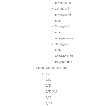
внутренняя
Холодный
внутренний
шов
Холодный
шов
опалубочная
Холодный
шов
опалубочная
мембранная
Деформационные швы
ДВА
ДВС
ДГК
ДГК ФАС
ДПВ
ДПП