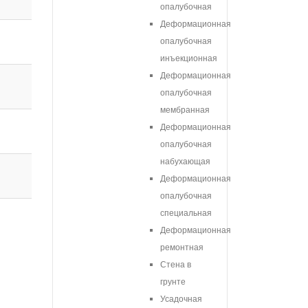
опалубочная
Деформационная
опалубочная
инъекционная
Деформационная
опалубочная
мембранная
Деформационная
опалубочная
набухающая
Деформационная
опалубочная
специальная
Деформационная
ремонтная
Стена в
грунте
Усадочная