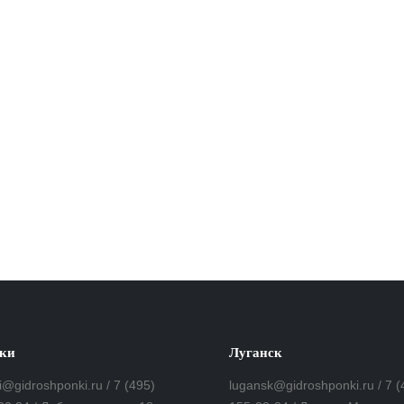
ки
Луганск
i@gidroshponki.ru / 7 (495)
lugansk@gidroshponki.ru / 7 (