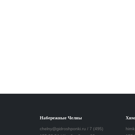
Набережные Челны
Хим
chelny@gidroshponki.ru / 7 (495)
himk