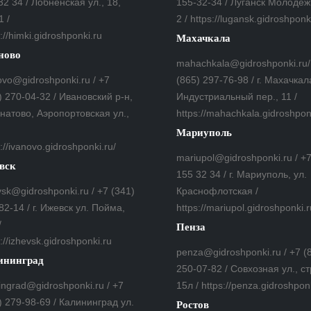
32 34 / Лобненская ул., 18,
155-32-34 / Луганск Молодеж
1 /
2 / https://lugansk.gidroshponk
://himki.gidroshponki.ru
Махачкала
ново
mahachkala@gidroshponki.ru/
ovo@gidroshponki.ru / +7
(865) 297-76-98 / г. Махачкал
) 270-04-32 / Ивановский р-н,
Индустриальный пер., 11 /
гнатово, Аэропортовская ул.,
https://mahachkala.gidroshpon
Мариуполь
://ivanovo.gidroshponki.ru/
mariupol@gidroshponki.ru / +
вск
155 32 34 / г. Мариуполь, ул.
vsk@gidroshponki.ru / +7 (341)
Краснофлотская /
82-14 / г. Ижевск ул. Пойма,
https://mariupol.gidroshponki.r
/
Пенза
://izhevsk.gidroshponki.ru
penza@gidroshponki.ru / +7 (
ининград
250-07-82 / Совхозная ул., ст
ningrad@gidroshponki.ru / +7
15л / https://penza.gidroshpon
) 279-98-69 / Калининград ул.
Ростов