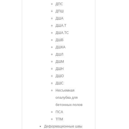
ДПС
ДПШ
ДША
ДША.Т
ДША.ТС
ДШВ
ДШКА
ДШЛ
ДШМ
ДШН
ДШО
ДШС
Несъемная
опалубка для
бетонных полов
ПСА
ТПМ
Деформационные швы