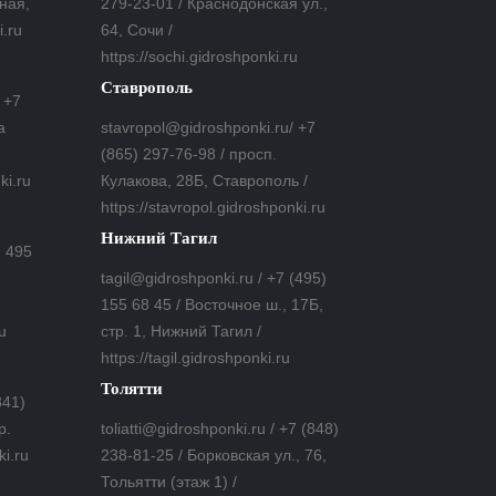
ная,
279-23-01 / Краснодонская ул.,
i.ru
64, Сочи /
https://sochi.gidroshponki.ru
Ставрополь
 +7
а
stavropol@gidroshponki.ru/ +7
(865) 297-76-98 / просп.
ki.ru
Кулакова, 28Б, Ставрополь /
https://stavropol.gidroshponki.ru
Нижний Тагил
7 495
tagil@gidroshponki.ru / +7 (495)
155 68 45 / Восточное ш., 17Б,
u
стр. 1, Нижний Тагил /
https://tagil.gidroshponki.ru
Толятти
841)
р.
toliatti@gidroshponki.ru / +7 (848)
ki.ru
238-81-25 / Борковская ул., 76,
Тольятти (этаж 1) /