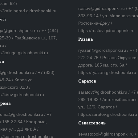
кая, 62 /
rostov@gidroshponki.ru / +7 (
://kaliningrad.gidroshponki.ru
333-96-14 / ул. Малиновского,
уга
Ростов-на-Дону /
ga@gidroshponki.ru / +7 (484)
https://rostov.gidroshponki.ru
25-39 / Грабцевское ш., 107,
Рязань
га /
ryazan@gidroshponki.ru / +7 
s://kaluga.gidroshponki.ru
272-24-75 / Рязань Окружная
ов
дорога, 185 км, стр. 6а /
v@gidroshponki.ru / +7 (833)
https://ryazan.gidroshponki.ru
49-24 / Киров ул.
Саратов
жинского 81/3 /
saratov@gidroshponki.ru / +7 
://kirov.gidroshponki.ru
299-19-83 / Автокомбинатовс
трома
ул., 12/6, Саратов /
roma@gidroshponki.ru / +7
https://saratov.gidroshponki.ru
) 155-32-34 / Кострома,
Севастополь
ная ул., д.1 лит. А /
sevastopol@gidroshponki.ru /
s://kostroma.gidroshponki.ru