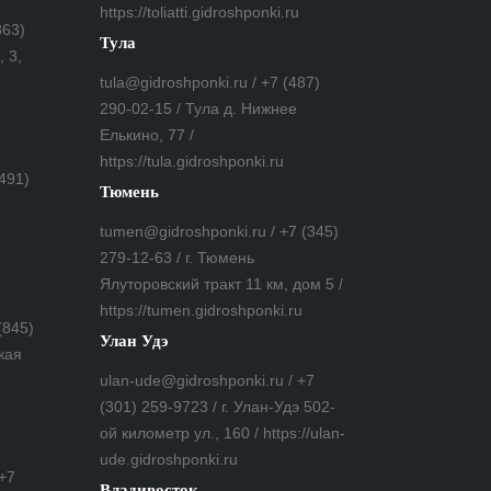
https://toliatti.gidroshponki.ru
863)
Тула
 3,
tula@gidroshponki.ru / +7 (487)
290-02-15 / Тула д. Нижнее
Елькино, 77 /
https://tula.gidroshponki.ru
(491)
Тюмень
tumen@gidroshponki.ru / +7 (345)
279-12-63 / г. Тюмень
Ялуторовский тракт 11 км, дом 5 /
https://tumen.gidroshponki.ru
(845)
Улан Удэ
кая
ulan-ude@gidroshponki.ru / +7
(301) 259-9723 / г. Улан-Удэ 502-
ой километр ул., 160 / https://ulan-
ude.gidroshponki.ru
 +7
Владивосток