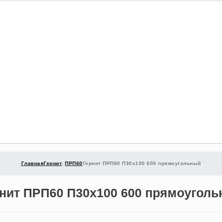
Главная
Гернит
,
ПРП60
Гернит ПРП60 П30х100 600 прямоугольный
нит ПРП60 П30х100 600 прямоугол