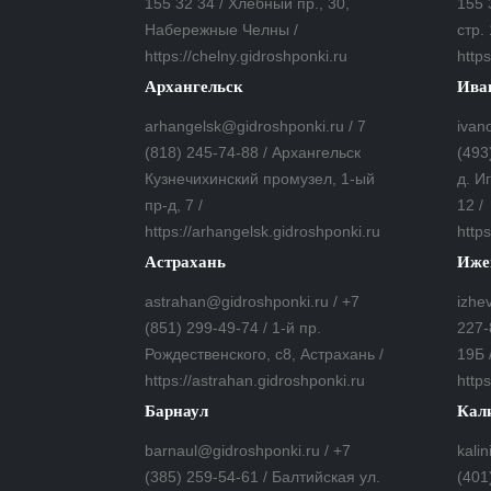
155 32 34 / Хлебный пр., 30,
155 
Набережные Челны /
стр. 
https://chelny.gidroshponki.ru
https
Архангельск
Ива
arhangelsk@gidroshponki.ru / 7
ivan
(818) 245-74-88 / Архангельск
(493
Кузнечихинский промузел, 1-ый
д. И
пр-д, 7 /
12 /
https://arhangelsk.gidroshponki.ru
https
Астрахань
Иже
astrahan@gidroshponki.ru / +7
izhe
(851) 299-49-74 / 1-й пр.
227-
Рождественского, с8, Астрахань /
19Б 
https://astrahan.gidroshponki.ru
https
Барнаул
Кал
barnaul@gidroshponki.ru / +7
kali
(385) 259-54-61 / Балтийская ул.
(401