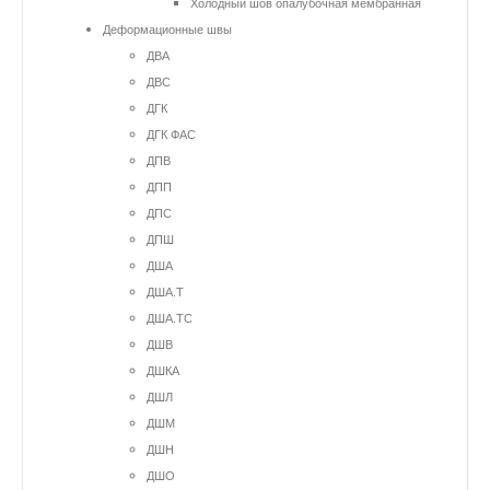
Холодный шов опалубочная мембранная
Деформационные швы
ДВА
ДВС
ДГК
ДГК ФАС
ДПВ
ДПП
ДПС
ДПШ
ДША
ДША.Т
ДША.ТС
ДШВ
ДШКА
ДШЛ
ДШМ
ДШН
ДШО