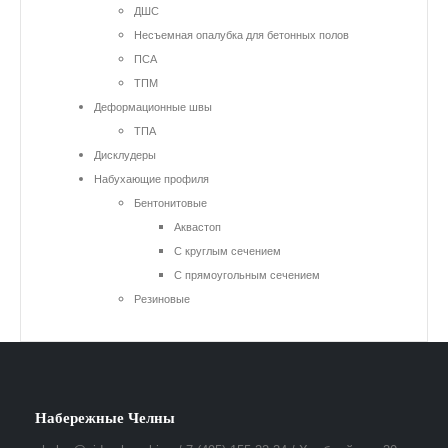
ДШС
Несъемная опалубка для бетонных полов
ПСА
ТПМ
Деформационные швы
ТПА
Дисклудеры
Набухающие профиля
Бентонитовые
Аквастоп
С круглым сечением
С прямоугольным сечением
Резиновые
Набережные Челны