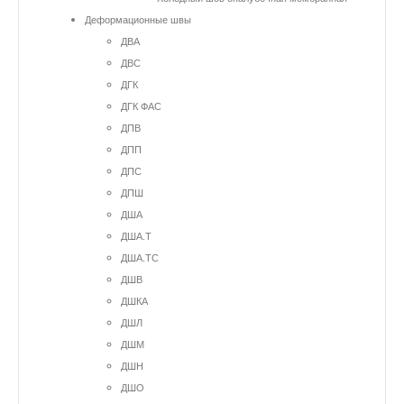
Деформационные швы
ДВА
ДВС
ДГК
ДГК ФАС
ДПВ
ДПП
ДПС
ДПШ
ДША
ДША.Т
ДША.ТС
ДШВ
ДШКА
ДШЛ
ДШМ
ДШН
ДШО