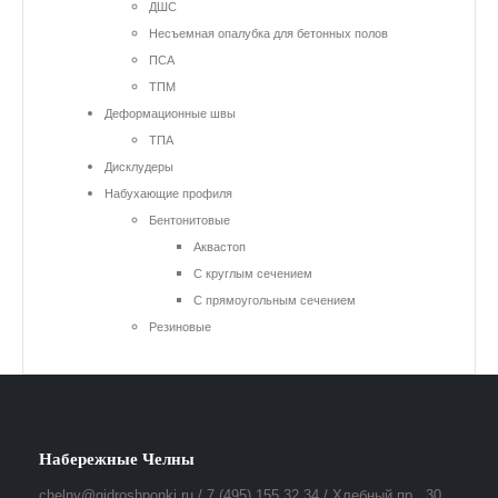
ДШС
Несъемная опалубка для бетонных полов
ПСА
ТПМ
Деформационные швы
ТПА
Дисклудеры
Набухающие профиля
Бентонитовые
Аквастоп
С круглым сечением
С прямоугольным сечением
Резиновые
Набережные Челны
chelny@gidroshponki.ru / 7 (495) 155 32 34 / Хлебный пр., 30,