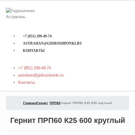
+7 (851) 299-49-74
ASTRAHAN@GIDROSHPONKI.RU
КОНТАКТЫ
+7 (851) 299-49-74
astrahan@gidroshponki.ru
Контакты
Главная
Гернит
,
ПРП60
Гернит ПРП60 К25 600 круглый
Гернит ПРП60 К25 600 круглый