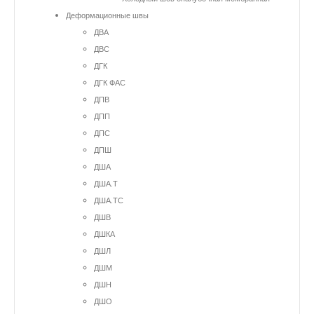
Деформационные швы
ДВА
ДВС
ДГК
ДГК ФАС
ДПВ
ДПП
ДПС
ДПШ
ДША
ДША.Т
ДША.ТС
ДШВ
ДШКА
ДШЛ
ДШМ
ДШН
ДШО