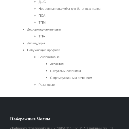
ДШС
Несъемная опалубка для бетонных полов
ПСА
ТПМ
Деформационные швы
ТПА
Дисклудеры
Набухающие профиля
Бентонитовые
Аквастоп
С круглым сечением
С прямоугольным сечением
Резиновые
Набережные Челны
chelny@gidroshponki.ru / 7 (495) 155 32 34 / Хлебный пр., 30,