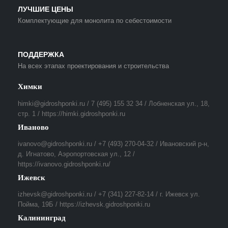
ЛУЧШИЕ ЦЕНЫ
Комплектующие для монолита по себестоимости
ПОДДЕРЖКА
На всех этапах проектирования и строительства
Химки
himki@gidroshponki.ru / 7 (495) 155 32 34 / Лобненская ул., 18,
стр. 1 / https://himki.gidroshponki.ru
Иваново
ivanovo@gidroshponki.ru / +7 (493) 270-04-32 / Ивановский р-н,
д. Игнатово, Аэропортовская ул., 12 /
https://ivanovo.gidroshponki.ru/
Ижевск
izhevsk@gidroshponki.ru / +7 (341) 227-82-14 / г. Ижевск ул.
Пойма, 19Б / https://izhevsk.gidroshponki.ru
Калининград