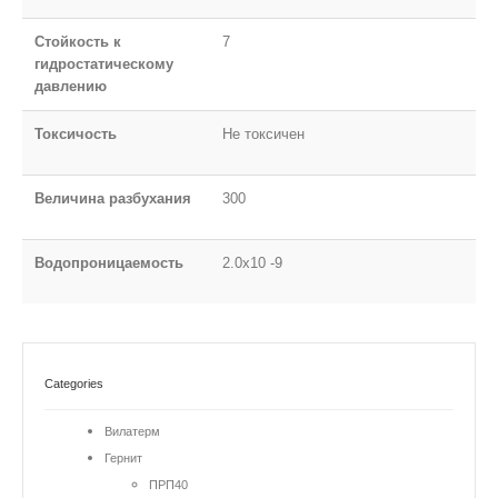
Стойкость к
7
гидростатическому
давлению
Токсичость
Не токсичен
Величина разбухания
300
Водопроницаемость
2.0х10 -9
Categories
Вилатерм
Гернит
ПРП40