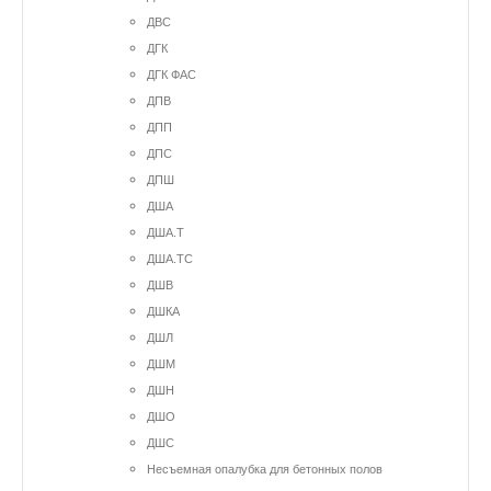
ДВС
ДГК
ДГК ФАС
ДПВ
ДПП
ДПС
ДПШ
ДША
ДША.Т
ДША.ТС
ДШВ
ДШКА
ДШЛ
ДШМ
ДШН
ДШО
ДШС
Несъемная опалубка для бетонных полов