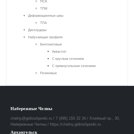
ПСА
ТПМ
Деформационные швы
ТПА
Дисклудеры
Набухающие профиля
Бентонитовые
Аквастоп
С круглым сечением
С прямоугольным сечением
Резиновые
Набережные Челны
chelny@gidroshponki.ru / 7 (495) 155 32 34 / Хлебный пр., 30,
Набережные Челны / https://chelny.gidroshponki.ru
Архангельск