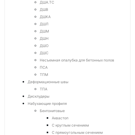
ДША.ТС
ДШВ
ДШКА
ДШЛ
ДШМ
ДШН
ДШО
ДШС
Несъемная опалубка для бетонных полов
ПСА
ТПМ
Деформационные швы
ТПА
Дисклудеры
Набухающие профиля
Бентонитовые
Аквастоп
С круглым сечением
С прямоугольным сечением